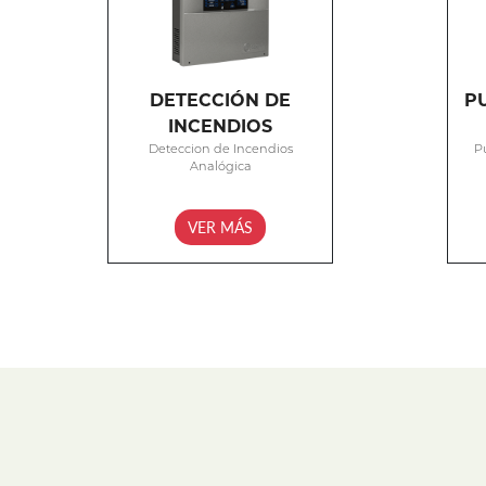
DETECCIÓN DE
P
INCENDIOS
Deteccion de Incendios
P
Analógica
VER MÁS