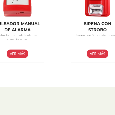
ULSADOR MANUAL
SIRENA CON
DE ALARMA
STROBO
ulsador manual de alarma
Sirena con Strobo de Ince
direccionable
VER MÁS
VER MÁS